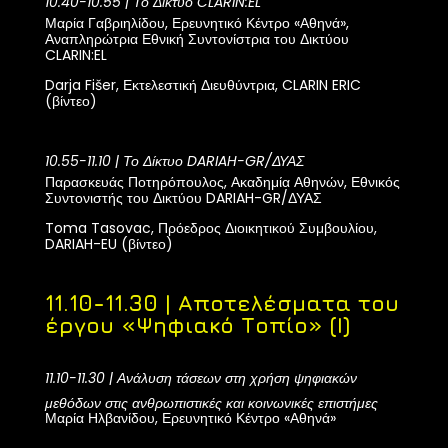
10.40-10.55
|
Το Δίκτυο CLARIN:EL
Μαρία Γαβριηλίδου, Ερευνητικό Κέντρο
«
Αθηνά
»
,
Αναπληρώτρια Εθνική Συντονίστρια του Δικτύου
CLARIN:EL
Darja Fišer, Εκτελεστική Διευθύντρια, CLARIN ERIC
(βίντεο)
10.55-11.10 | Το Δίκτυο DARIAH-GR/ΔΥΑΣ
Παρασκευάς Ποτηρόπουλος, Ακαδημία Αθηνών, Εθνικός
Συντονιστής του Δικτύου DARIAH-GR/ΔΥΑΣ
Toma Tasovac, Πρόεδρος Διοικητικού Συμβουλίου,
DARIAH-EU (βίντεο)
11.10-11.30 | Αποτελέσματα του
έργου
«
Ψηφιακό Τοπίο
»
(Ι)
11.10-11.30 | Ανάλυση τάσεων στη χρήση ψηφιακών
μεθόδων στις ανθρωπιστικές και κοινωνικές επιστήμες
Μαρία Ηλβανίδου, Ερευνητικό Κέντρο
«
Αθηνά
»