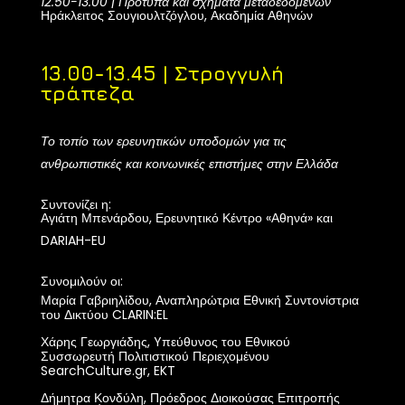
12.50-13.00 | Πρότυπα και σχήματα μεταδεδομένων
Ηράκλειτος Σουγιουλτζόγλου, Ακαδημία Αθηνών
13.00-13.45 | Στρογγυλή
τράπεζα
Το τοπίο των ερευνητικών υποδομών για τις
ανθρωπιστικές και κοινωνικές επιστήμες στην Ελλάδα
Συντονίζει η:
Αγιάτη Μπενάρδου, Ερευνητικό Κέντρο
«
Αθηνά
»
και
DARIAH-EU
Συνομιλούν οι:
Μαρία Γαβριηλίδου, Αναπληρώτρια Εθνική Συντονίστρια
του Δικτύου CLARIN:EL
Χάρης Γεωργιάδης, Yπεύθυνος του Εθνικού
Συσσωρευτή Πολιτιστικού Περιεχομένου
SearchCulture.gr, EKT
Δήμητρα Κονδύλη,
Πρόεδρος Διοικούσας Επιτροπής