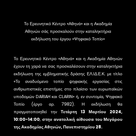
Το Ερευνητικό Κέντρο
«
Αθηνά
»
και η Ακαδημία
Αθηνών σάς προσκαλούν στην καταληκτήρια
εκδήλωση του έργου
«
Ψηφιακό Τοπίο
»
Το Ερευνητικό Κέντρο
«
Αθηνά
»
και η Ακαδημία Αθηνών
έχουν τη χαρά να σας προσκαλέσουν στην καταληκτήρια
εκδήλωση της εμβληματικής δράσης ΕΛ.ΙΔ.Ε.Κ. με τίτλο
«
Το αναδυόμενο τοπίο ψηφιακής εργασίας στις
ανθρωπιστικές επιστήμες στο πλαίσιο των ευρωπαϊκών
υποδομών DARIAH και CLARIN
»
ή, εν συντομία, Ψηφιακό
Τοπίο
(έργο αρ. 7982). Η εκδήλωση θα
πραγματοποιηθεί την
Τετάρτη 13 Μαρτίου 2024,
10:00-14:00
,
στην ανατολική αίθουσα του Μεγάρου
της Ακαδημίας Αθηνών, Πανεπιστημίου 28.