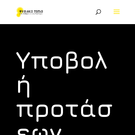
Υποβολ
ή
προτάσ
εων