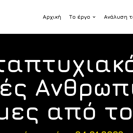
Αρχική
Το έργο
Ανάλυση τ
ταπτυχιακό
ές Ανθρωπ
μες από το