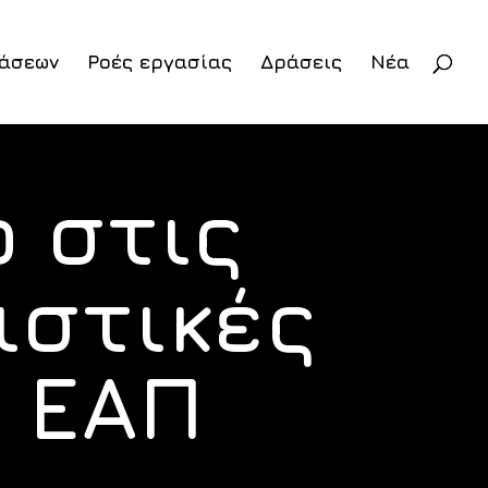
άσεων
Ροές εργασίας
Δράσεις
Νέα
 στις
ιστικές
 ΕΑΠ